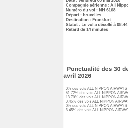
Date : vendredi 08 mai 2026
Compagnie aérienne : All Nipp
Numéro du vol : NH 6168
Départ : bruxelles
Destination : Frankfurt
Statut : Le vol a décollé à 08:44
Retard de 14 minutes
Ponctualité des 30 d
avril 2026
0% des vols ALL NIPPON AIRWAYS NH 6
51.72% des vols ALL NIPPON AIRWAYS 
13.79% des vols ALL NIPPON AIRWAYS 
3.45% des vols ALL NIPPON AIRWAYS N
0% des vols ALL NIPPON AIRWAYS NH 6
3.45% des vols ALL NIPPON AIRWAYS N