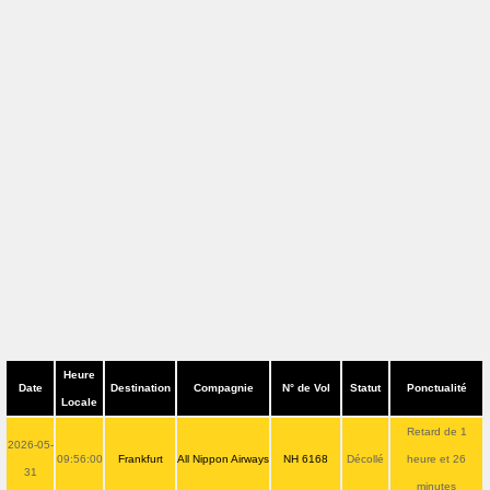
Heure
Date
Destination
Compagnie
N° de Vol
Statut
Ponctualité
Locale
Retard de 1
2026-05-
09:56:00
Frankfurt
All Nippon Airways
NH 6168
Décollé
heure et 26
31
minutes