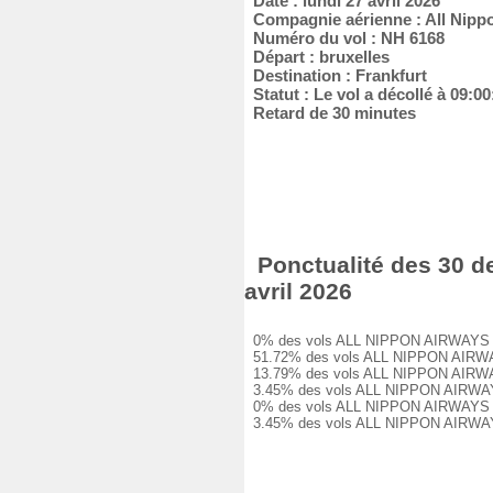
Date : lundi 27 avril 2026
Compagnie aérienne : All Nipp
Numéro du vol : NH 6168
Départ : bruxelles
Destination : Frankfurt
Statut : Le vol a décollé à 09:00
Retard de 30 minutes
Ponctualité des 30 d
avril 2026
0% des vols ALL NIPPON AIRWAYS NH 6
51.72% des vols ALL NIPPON AIRWAYS 
13.79% des vols ALL NIPPON AIRWAYS 
3.45% des vols ALL NIPPON AIRWAYS N
0% des vols ALL NIPPON AIRWAYS NH 6
3.45% des vols ALL NIPPON AIRWAYS N