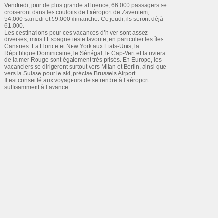
Vendredi, jour de plus grande affluence, 66.000 passagers se
croiseront dans les couloirs de l’aéroport de Zaventem,
54.000 samedi et 59.000 dimanche. Ce jeudi, ils seront déjà
61.000.
Les destinations pour ces vacances d’hiver sont assez
diverses, mais l’Espagne reste favorite, en particulier les îles
Canaries. La Floride et New York aux Etats-Unis, la
République Dominicaine, le Sénégal, le Cap-Vert et la riviera
de la mer Rouge sont également très prisés. En Europe, les
vacanciers se dirigeront surtout vers Milan et Berlin, ainsi que
vers la Suisse pour le ski, précise Brussels Airport.
Il est conseillé aux voyageurs de se rendre à l’aéroport
suffisamment à l’avance.