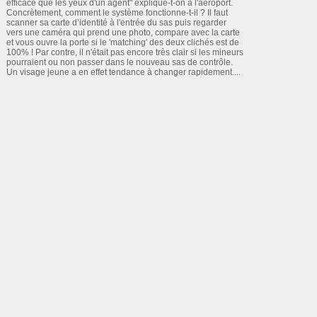
efficace que les yeux d'un agent" explique-t-on à l'aéroport.
Concrètement, comment le système fonctionne-t-il ? Il faut
scanner sa carte d’identité à l'entrée du sas puis regarder
vers une caméra qui prend une photo, compare avec la carte
et vous ouvre la porte si le 'matching' des deux clichés est de
100% ! Par contre, il n'était pas encore très clair si les mineurs
pourraient ou non passer dans le nouveau sas de contrôle.
Un visage jeune a en effet tendance à changer rapidement....