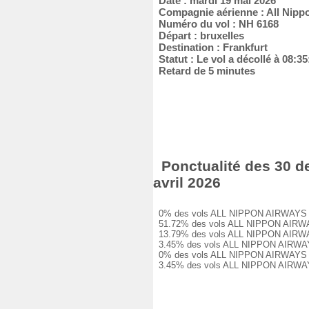
Date : mardi 19 mai 2026
Compagnie aérienne : All Nipp
Numéro du vol : NH 6168
Départ : bruxelles
Destination : Frankfurt
Statut : Le vol a décollé à 08:35
Retard de 5 minutes
Ponctualité des 30 d
avril 2026
0% des vols ALL NIPPON AIRWAYS NH 6
51.72% des vols ALL NIPPON AIRWAYS 
13.79% des vols ALL NIPPON AIRWAYS 
3.45% des vols ALL NIPPON AIRWAYS N
0% des vols ALL NIPPON AIRWAYS NH 6
3.45% des vols ALL NIPPON AIRWAYS N