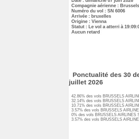
Date : dimanche 07 juin 2026
Compagnie aérienne : Brussels 
Numéro du vol : SN 6006
Arrivée : bruxelles
Origine : Vienna
Statut : Le vol a atterri à 19:09
Aucun retard
Ponctualité des 30 d
juillet 2026
42.86% des vols BRUSSELS AIRLINES SN
32.14% des vols BRUSSELS AIRLINES SN
10.71% des vols BRUSSELS AIRLINES SN
3.57% des vols BRUSSELS AIRLINES SN 
0% des vols BRUSSELS AIRLINES SN 600
3.57% des vols BRUSSELS AIRLINES SN