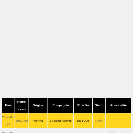
Heure
Date
Origine
Compagnie
N° de Vol
Statut
Ponctualité
Locale
2026-08-
19:10:00
Vienna
Brussels Airlines
SN 6006
Prévu
07