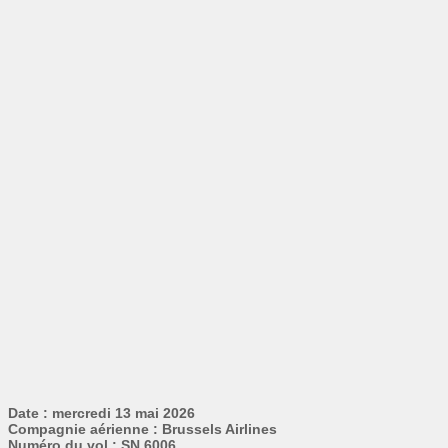
Date : mercredi 13 mai 2026
Compagnie aérienne : Brussels Airlines
Numéro du vol : SN 6006