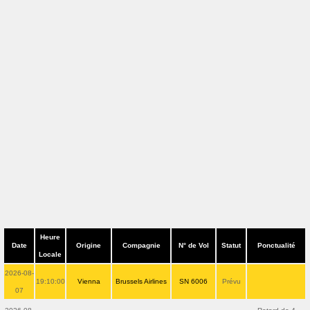
Heure
Date
Origine
Compagnie
N° de Vol
Statut
Ponctualité
Locale
2026-08-
19:10:00
Vienna
Brussels Airlines
SN 6006
Prévu
07