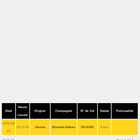
Heure
Date
Origine
Compagnie
N° de Vol
Statut
Ponctualité
Locale
2026-08-
19:10:00
Vienna
Brussels Airlines
SN 6006
Prévu
07