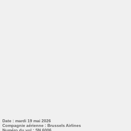
Date : mardi 19 mai 2026
Compagnie aérienne : Brussels Airlines
Numéro du vol : SN 6006