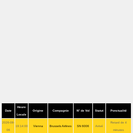
Heure
Date
Origine
Compagnie
N° de Vol
Statut
Ponctualité
Locale
2026-08-
Retard de 4
19:14:00
Vienna
Brussels Airlines
SN 6006
Arrivé
06
minutes