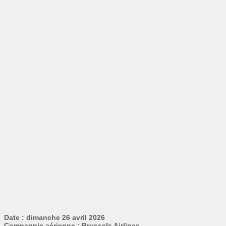
Date : dimanche 26 avril 2026
Compagnie aérienne : Brussels Airlines