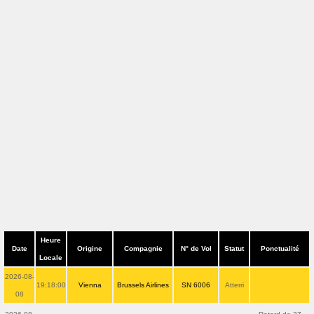
Heure
Date
Origine
Compagnie
N° de Vol
Statut
Ponctualité
Locale
2026-08-
19:18:00
Vienna
Brussels Airlines
SN 6006
Atterri
08