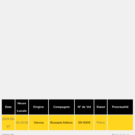
Heure
Date
Origine
Compagnie
N° de Vol
Statut
Ponctualité
Locale
2026-08-
19:10:00
Vienna
Brussels Airlines
SN 6006
Prévu
07