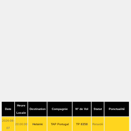
Heure
Date
Destination
Compagnie
N° de Vol
Statut
Ponctualité
Locale
2026-08-
20:00:00
Helsinki
TAP Portugal
TP 8358
Retardé
07