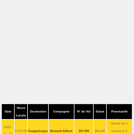
Heure
Date
Destination
Compagnie
N° de Vol
Statut
Ponctualité
Locale
Retard de 2
2025-
13:57:00
Ouagadougou
Brussels Airlines
SN 399
Décollé
heures et 2