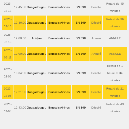
2025-
Retard de 45
12:45:00
Ouagadougou
Brussels Airlines
SN 399
Décollé
02-18
minutes
2025-
Retard de 36
12:36:00
Ouagadougou
Brussels Airlines
SN 399
Décollé
02-16
minutes
2025-
12:00:00
Abidjan
Brussels Airlines
SN 399
Annulé
ANNULE
02-13
2025-
12:00:00
Ouagadougou
Brussels Airlines
SN 399
Annulé
ANNULE
02-11
Retard de 1
2025-
13:34:00
Ouagadougou
Brussels Airlines
SN 399
Décollé
heure et 34
02-09
minutes
2025-
Retard de 21
12:21:00
Ouagadougou
Brussels Airlines
SN 399
Décollé
02-06
minutes
2025-
Retard de 43
12:43:00
Ouagadougou
Brussels Airlines
SN 399
Décollé
02-04
minutes