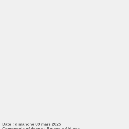
Date : dimanche 09 mars 2025
Compagnie aérienne : Brussels Airlines