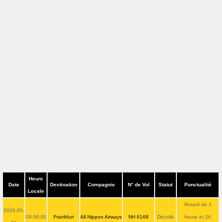
Heure
Date
Destination
Compagnie
N° de Vol
Statut
Ponctualité
Locale
Retard de 1
2026-05-
09:56:00
Frankfurt
All Nippon Airways
NH 6168
Décollé
heure et 26