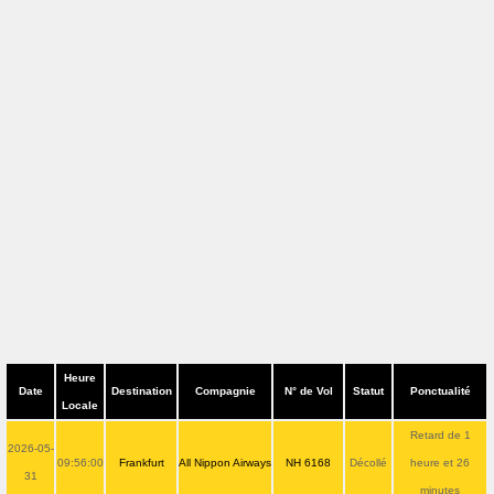
Heure
Date
Destination
Compagnie
N° de Vol
Statut
Ponctualité
Locale
Retard de 1
2026-05-
09:56:00
Frankfurt
All Nippon Airways
NH 6168
Décollé
heure et 26
31
minutes