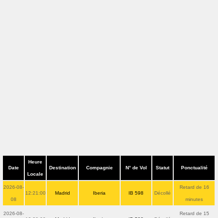
Heure
Date
Destination
Compagnie
N° de Vol
Statut
Ponctualité
Locale
2026-08-
Retard de 16
12:21:00
Madrid
Iberia
IB 598
Décollé
08
minutes
2026-08-
Retard de 15