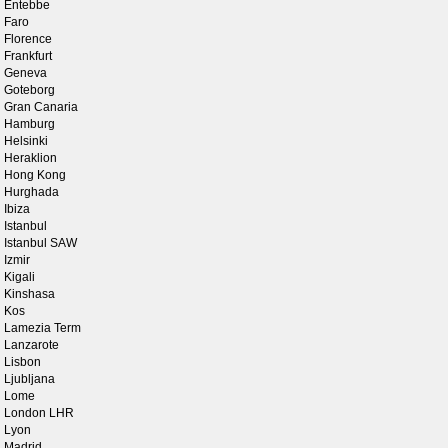
Entebbe
Faro
Florence
Frankfurt
Geneva
Goteborg
Gran Canaria
Hamburg
Helsinki
Heraklion
Hong Kong
Hurghada
Ibiza
Istanbul
Istanbul SAW
Izmir
Kigali
Kinshasa
Kos
Lamezia Term
Lanzarote
Lisbon
Ljubljana
Lome
London LHR
Lyon
Madrid