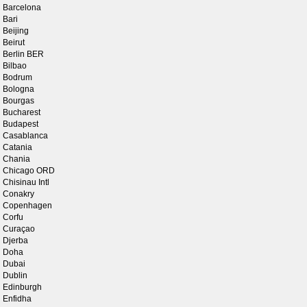
Barcelona
Bari
Beijing
Beirut
Berlin BER
Bilbao
Bodrum
Bologna
Bourgas
Bucharest
Budapest
Casablanca
Catania
Chania
Chicago ORD
Chisinau Intl
Conakry
Copenhagen
Corfu
Curaçao
Djerba
Doha
Dubai
Dublin
Edinburgh
Enfidha