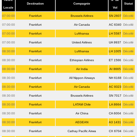
Destination
Compagnie
Statut
Locale
Vol
07:00:00
Frankfurt
Brussels Airlines
SN 2607
Décollé
07:00:00
Frankfurt
Air Canada
AC 6340
Décollé
07:00:00
Frankfurt
Lufthansa
LH 5587
Décollé
07:00:00
Frankfurt
United Airlines
UA 9937
Décollé
08:30:00
Frankfurt
Lufthansa
LH 1005
Décollé
08:30:00
Frankfurt
Ethiopian Airlines
ET 1566
Décollé
08:30:00
Frankfurt
Air India
AI 8665
Décollé
08:30:00
Frankfurt
All Nippon Airways
NH 6168
Décollé
08:30:00
Frankfurt
Air Canada
AC 9323
Décollé
08:30:00
Frankfurt
Brussels Airlines
SN 7017
Décollé
08:30:00
Frankfurt
LATAM Chile
LA 8664
Décollé
08:30:00
Frankfurt
Air China
CA 6004
Décollé
08:30:00
Frankfurt
AEGEAN
A3 1431
Décollé
08:30:00
Frankfurt
Cathay Pacific Airwa
CX 6704
Décollé