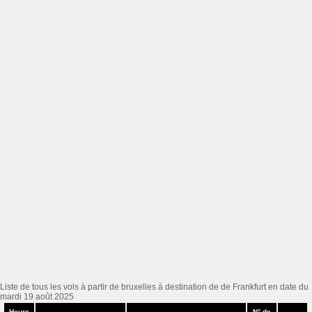
Liste de tous les vols à partir de bruxelles à destination de de Frankfurt en date du
mardi 19 août 2025
Heure
N° de