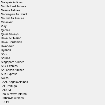
Malaysia Airlines
Middle East Airlines
Nesma Airlines
Norwegian Air Shuttl
Nouvel Air Tunisie
Oman Air
Play
Qantas
Qatar Airways
Royal Air Maroc
Royal Jordanian
RwandAir
Ryanair
SAS
Saudia
Singapore Airlines
SKY Express
SriLankan Airlines
Sun Express
Swiss
TAAG Angola Airlines
TAP Portugal
TAROM
Thai Airways Interna
Transavia Airlines
TUI fly