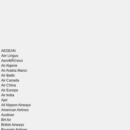
AEGEAN
Aer Lingus
AeroMÃ©xico
Air Algerie
Air Arabia Maroc
Air Baltic
Air Canada
Air China
Air Europa
Air India
Ajet
All Nippon Airways
American Airlines
Austrian
BH Air
British Airways
Brussels Airlines