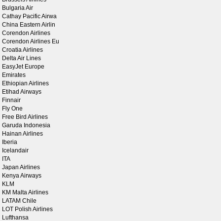
Bulgaria Air
Cathay Pacific Airwa
China Eastern Airlin
Corendon Airlines
Corendon Airlines Eu
Croatia Airlines
Delta Air Lines
EasyJet Europe
Emirates
Ethiopian Airlines
Etihad Airways
Finnair
Fly One
Free Bird Airlines
Garuda Indonesia
Hainan Airlines
Iberia
Icelandair
ITA
Japan Airlines
Kenya Airways
KLM
KM Malta Airlines
LATAM Chile
LOT Polish Airlines
Lufthansa