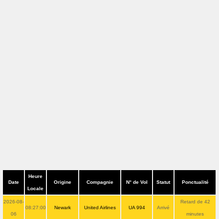
Heure
Date
Origine
Compagnie
N° de Vol
Statut
Ponctualité
Locale
2026-08-
Retard de 42
08:27:00
Newark
United Airlines
UA 994
Arrivé
06
minutes