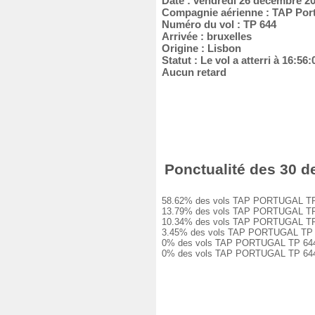
Date : vendredi 26 décembre 2
Compagnie aérienne : TAP Por
Numéro du vol : TP 644
Arrivée : bruxelles
Origine : Lisbon
Statut : Le vol a atterri à 16:56
Aucun retard
Ponctualité des 30 de
58.62% des vols TAP PORTUGAL TP 644 
13.79% des vols TAP PORTUGAL TP 644 
10.34% des vols TAP PORTUGAL TP 644 
3.45% des vols TAP PORTUGAL TP 644 o
0% des vols TAP PORTUGAL TP 644 ont 
0% des vols TAP PORTUGAL TP 644 ont