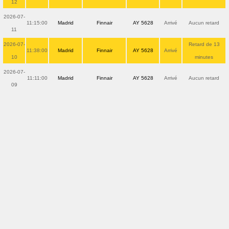
12
2026-07-
11:15:00
Madrid
Finnair
AY 5628
Arrivé
Aucun retard
11
2026-07-
Retard de 13
11:38:00
Madrid
Finnair
AY 5628
Arrivé
10
minutes
2026-07-
11:11:00
Madrid
Finnair
AY 5628
Arrivé
Aucun retard
09