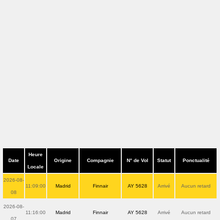
Heure
Date
Origine
Compagnie
N° de Vol
Statut
Ponctualité
Locale
2026-08-
11:09:00
Madrid
Finnair
AY 5628
Arrivé
Aucun retard
08
2026-08-
11:16:00
Madrid
Finnair
AY 5628
Arrivé
Aucun retard
07