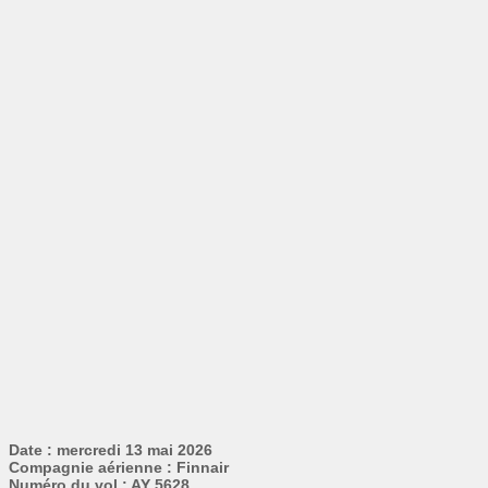
Date : mercredi 13 mai 2026
Compagnie aérienne : Finnair
Numéro du vol : AY 5628