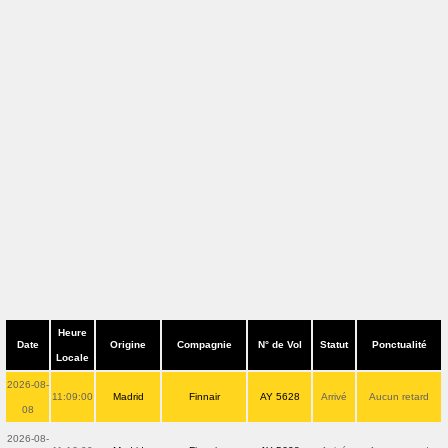
Heure
Date
Origine
Compagnie
N° de Vol
Statut
Ponctualité
Locale
2026-08-
11:09:00
Madrid
Finnair
AY 5628
Arrivé
Aucun retard
08
2026-08-